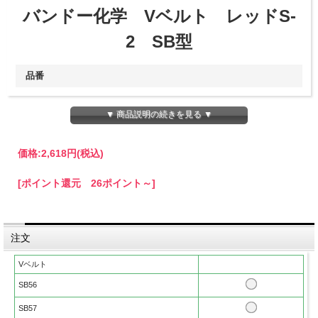
バンドー化学 Vベルト レッドS-
2 SB型
品番
・SB56
▼ 商品説明の続きを見る ▼
・SB57
・SB58
・SB59
価格:
2,618円
(税込)
・SB60
[ポイント還元 26ポイント～]
特徴
標準Vベルトと比較し、逆曲げ使用におけるベルト寿命に優れま
注文
す。
耐熱性、耐油性に優れています。
Vベルト
コンバイン等の農業機械において、背面からプーリを使用され
る用途に最適なベルトです。
SB56
SB57