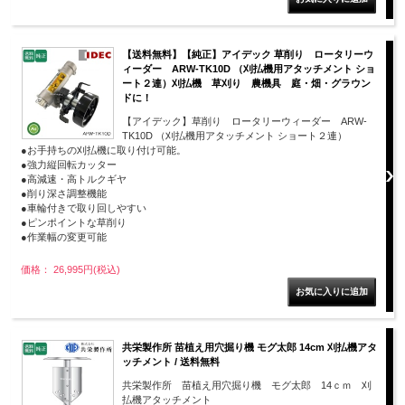
【送料無料】【純正】アイデック 草削り ロータリーウ
ィーダー ARW-TK10D （刈払機用アタッチメント ショ
ート２連）刈払機 草刈り 農機具 庭・畑・グラウン
ドに！
【アイデック】草削り ロータリーウィーダー ARW-
TK10D （刈払機用アタッチメント ショート２連）
●お手持ちの刈払機に取り付け可能。
●強力縦回転カッター
●高減速・高トルクギヤ
●削り深さ調整機能
●車輪付きで取り回しやすい
●ピンポイントな草削り
●作業幅の変更可能
価格： 26,995円(税込)
共栄製作所 苗植え用穴掘り機 モグ太郎 14cm 刈払機アタ
ッチメント / 送料無料
共栄製作所 苗植え用穴掘り機 モグ太郎 14ｃｍ 刈
払機アタッチメント