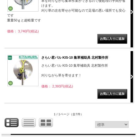
草を刈りながら集草作業ができるので後処理の手間が省
けます。
刈り草の左右寄せが可能なので足場の悪い場所でも安心
です
重量50ｇと超軽量です
価格： 3,740円(税込)
さらい君パル KIS-10 集草補助具 北村製作所
さらい君パル KIS-10 集草補助具 北村製作所
刈りながら草を寄せます！
価格： 2,393円(税込)
1 / 1ページ
（全7件）