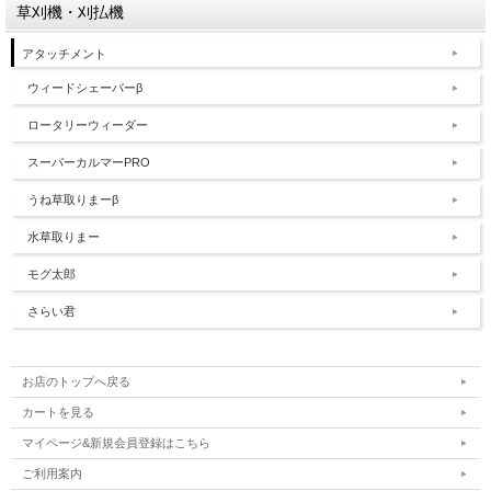
草刈機・刈払機
アタッチメント
ウィードシェーバーβ
ロータリーウィーダー
スーパーカルマーPRO
うね草取りまーβ
水草取りまー
モグ太郎
さらい君
お店のトップへ戻る
カートを見る
マイページ&新規会員登録はこちら
ご利用案内