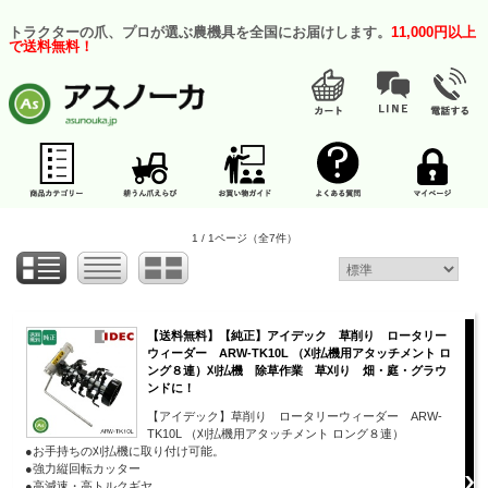
トラクターの爪、プロが選ぶ農機具を全国にお届けします。
11,000円以上
で送料無料！
1 / 1ページ
（全7件）
【送料無料】【純正】アイデック 草削り ロータリー
ウィーダー ARW-TK10L （刈払機用アタッチメント ロ
ング８連）刈払機 除草作業 草刈り 畑・庭・グラウ
ンドに！
【アイデック】草削り ロータリーウィーダー ARW-
TK10L （刈払機用アタッチメント ロング８連）
●お手持ちの刈払機に取り付け可能。
●強力縦回転カッター
●高減速・高トルクギヤ