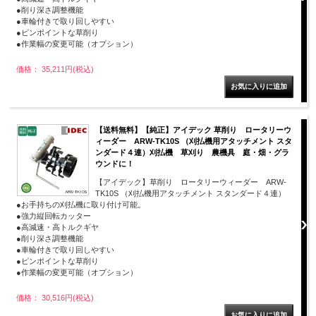
●削り深さ調整機能
●車輪付きで取り回しやすい
●ピンポイントな草削り
●作業幅の変更可能（オプション）
価格： 35,211円(税込)
【送料無料】【純正】アイデック 草削り ロータリーウ
ィーダー ARW-TK10S （刈払機用アタッチメント スタ
ンダード４連）刈払機 草刈り 農機具 庭・畑・グラ
ウンドに！
【アイデック】草削り ロータリーウィーダー ARW-
TK10S （刈払機用アタッチメント スタンダード４連）
●お手持ちの刈払機に取り付け可能。
●強力縦回転カッター
●高減速・高トルクギヤ
●削り深さ調整機能
●車輪付きで取り回しやすい
●ピンポイントな草削り
●作業幅の変更可能（オプション）
価格： 30,516円(税込)