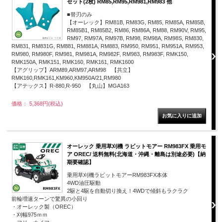
セット(2枚) RM85,RM95,RM981,RM983 他
■替刃のみ
【オーレック】RM81B, RM83G, RM85, RM85A, RM85B,
RM85B1, RM85B2, RM86, RM86A, RM88, RM90V, RM95,
RM97, RM97A, RM97B, RM98, RM98A, RM98S, RM830,
RM831, RM831G, RM881, RM881A, RM883, RM950, RM951, RM951A, RM953,
RM980, RM980F, RM981, RM981A, RM982F, RM983, RM983F, RMK150,
RMK150A, RMK151, RMK160, RMK161, RMK1600
【アグリップ】ARM89,ARM97,ARM98 【共立】
RMK160,RMK161,KM960,KM950A/21,RM980
【アテックス】R-880,R-950 【丸山】MGA163
価格： 5,368円(税込)
オーレック 乗用草刈機 ラビットモアー RM983FX 乗用モ
ア OREC/ 送料無料(北海道・沖縄・離島は別途必要)【納
期要確認】
乗用草刈機ラビットモアーRM983FX本体
4WD油圧駆動
2駆と4駆を自動切り換え！4WDで傾斜もラクラク
前輪増速ターンで驚異の小回り
・オーレック製（OREC）
・刈幅975ｍｍ