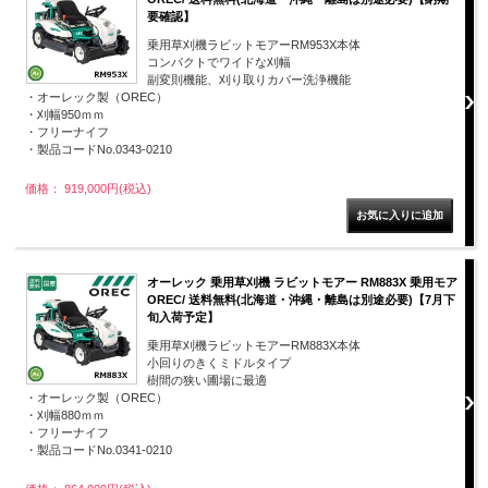
要確認】
乗用草刈機ラビットモアーRM953X本体
コンパクトでワイドな刈幅
副変則機能、刈り取りカバー洗浄機能
・オーレック製（OREC）
・刈幅950ｍｍ
・フリーナイフ
・製品コードNo.0343-0210
価格： 919,000円(税込)
オーレック 乗用草刈機 ラビットモアー RM883X 乗用モア
OREC/ 送料無料(北海道・沖縄・離島は別途必要)【7月下
旬入荷予定】
乗用草刈機ラビットモアーRM883X本体
小回りのきくミドルタイプ
樹間の狭い圃場に最適
・オーレック製（OREC）
・刈幅880ｍｍ
・フリーナイフ
・製品コードNo.0341-0210