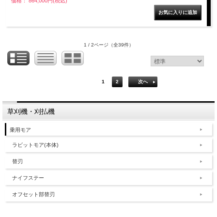
価格： 864,000円(税込)
1 / 2ページ
（全39件）
1
2
次へ
草刈機・刈払機
乗用モア
ラビットモア(本体)
替刃
ナイフステー
オフセット部替刃