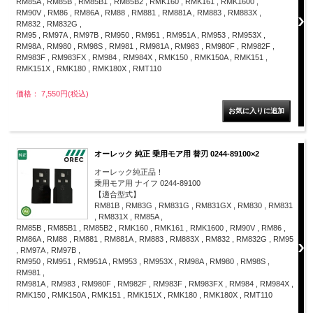
RM85A , RM85B , RM85B1 , RM85B2 , RMK160 , RMK161 , RMK1600 ,
RM90V , RM86 , RM86A , RM88 , RM881 , RM881A , RM883 , RM883X ,
RM832 , RM832G ,
RM95 , RM97A , RM97B , RM950 , RM951 , RM951A , RM953 , RM953X ,
RM98A , RM980 , RM98S , RM981 , RM981A , RM983 , RM980F , RM982F ,
RM983F , RM983FX , RM984 , RM984X , RMK150 , RMK150A , RMK151 ,
RMK151X , RMK180 , RMK180X , RMT110
価格： 7,550円(税込)
オーレック 純正 乗用モア用 替刃 0244-89100×2
オーレック純正品！
乗用モア用 ナイフ 0244-89100
【適合型式】
RM81B , RM83G , RM831G , RM831GX , RM830 , RM831
, RM831X , RM85A ,
RM85B , RM85B1 , RM85B2 , RMK160 , RMK161 , RMK1600 , RM90V , RM86 ,
RM86A , RM88 , RM881 , RM881A , RM883 , RM883X , RM832 , RM832G , RM95
, RM97A , RM97B ,
RM950 , RM951 , RM951A , RM953 , RM953X , RM98A , RM980 , RM98S ,
RM981 ,
RM981A , RM983 , RM980F , RM982F , RM983F , RM983FX , RM984 , RM984X ,
RMK150 , RMK150A , RMK151 , RMK151X , RMK180 , RMK180X , RMT110