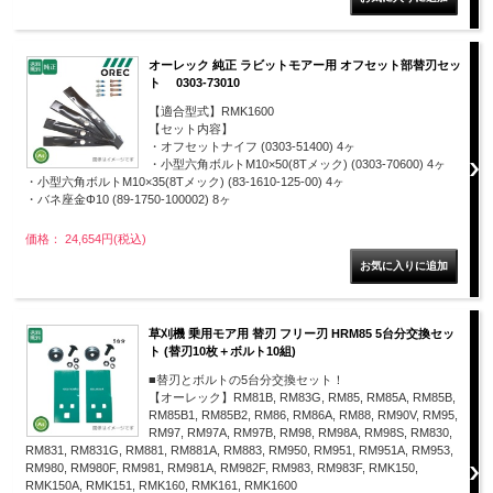
オーレック 純正 ラビットモアー用 オフセット部替刃セッ
ト 0303-73010
【適合型式】RMK1600
【セット内容】
・オフセットナイフ (0303-51400) 4ヶ
・小型六角ボルトM10×50(8Tメック) (0303-70600) 4ヶ
・小型六角ボルトM10×35(8Tメック) (83-1610-125-00) 4ヶ
・バネ座金Φ10 (89-1750-100002) 8ヶ
価格： 24,654円(税込)
草刈機 乗用モア用 替刃 フリー刃 HRM85 5台分交換セッ
ト (替刃10枚＋ボルト10組)
■替刃とボルトの5台分交換セット！
【オーレック】RM81B, RM83G, RM85, RM85A, RM85B,
RM85B1, RM85B2, RM86, RM86A, RM88, RM90V, RM95,
RM97, RM97A, RM97B, RM98, RM98A, RM98S, RM830,
RM831, RM831G, RM881, RM881A, RM883, RM950, RM951, RM951A, RM953,
RM980, RM980F, RM981, RM981A, RM982F, RM983, RM983F, RMK150,
RMK150A, RMK151, RMK160, RMK161, RMK1600