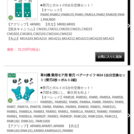
■替刃とボルトの5台分交換セット！
【オーレック】
RM80,RM80J,RM80JD,RM81,RM81A,RM82,RM82B,RM9
1,RMJ800
【アグリップ】ARM81 【共立】MR80,MR81
【筑水キャニコム】CM181,CM211,CM220,CM221,CM223
CM1502,CM1801,CM2103,CM2104,CMX222
【丸山】MGA183,MGA210 ,MGA211,MGA212,MGA213,MGA220,MGA22
価格： 33,220円(税込)
草刈機 乗用モア用 替刃 ベアーナイフ M14 1台分交換セッ
ト (替刃2枚＋ボルト2組)
■替刃とボルトの1台分交換セット！
■刃部を2段にし、耐久性を向上！
【オーレック】RM81B, RM83G, RM85, RM85A, RM85B,
RM85B1, RM85B2, RM86, RM86A, RM88, RM90V, RM95,
RM97, RM97A, RM97B, RM98, RM98A, RM98S, RM830, RM831, RM831G,
RM881, RM881A, RM883, RM950, RM951, RM951A, RM953, RM980, RM980F,
RM981, RM981A, RM982F, RM983, RM983F, RMK150, RMK150A, RMK151,
RMK160, RMK161, RMK1600
【アグリップ】ARM89,ARM97,ARM98 【共立】
RMK160,RMK161,KM960,KM950A/21,RM980