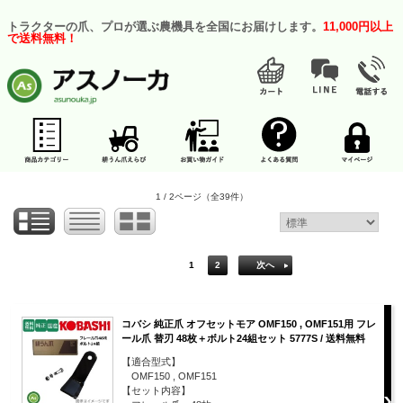
トラクターの爪、プロが選ぶ農機具を全国にお届けします。
11,000円以上
で送料無料！
1 / 2ページ
（全39件）
1
2
次へ
コバシ 純正爪 オフセットモア OMF150 , OMF151用 フレ
ール爪 替刃 48枚＋ボルト24組セット 5777S / 送料無料
【適合型式】
OMF150 , OMF151
【セット内容】