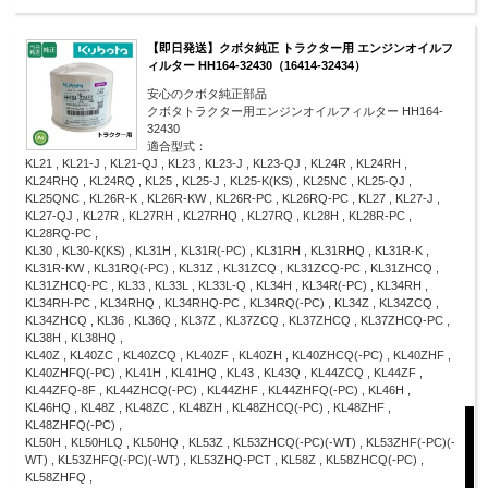
【即日発送】クボタ純正 トラクター用 エンジンオイルフ
ィルター HH164-32430（16414-32434）
安心のクボタ純正部品
クボタトラクター用エンジンオイルフィルター HH164-
32430
適合型式：
KL21 , KL21-J , KL21-QJ , KL23 , KL23-J , KL23-QJ , KL24R , KL24RH ,
KL24RHQ , KL24RQ , KL25 , KL25-J , KL25-K(KS) , KL25NC , KL25-QJ ,
KL25QNC , KL26R-K , KL26R-KW , KL26R-PC , KL26RQ-PC , KL27 , KL27-J ,
KL27-QJ , KL27R , KL27RH , KL27RHQ , KL27RQ , KL28H , KL28R-PC ,
KL28RQ-PC ,
KL30 , KL30-K(KS) , KL31H , KL31R(-PC) , KL31RH , KL31RHQ , KL31R-K ,
KL31R-KW , KL31RQ(-PC) , KL31Z , KL31ZCQ , KL31ZCQ-PC , KL31ZHCQ ,
KL31ZHCQ-PC , KL33 , KL33L , KL33L-Q , KL34H , KL34R(-PC) , KL34RH ,
KL34RH-PC , KL34RHQ , KL34RHQ-PC , KL34RQ(-PC) , KL34Z , KL34ZCQ ,
KL34ZHCQ , KL36 , KL36Q , KL37Z , KL37ZCQ , KL37ZHCQ , KL37ZHCQ-PC ,
KL38H , KL38HQ ,
KL40Z , KL40ZC , KL40ZCQ , KL40ZF , KL40ZH , KL40ZHCQ(-PC) , KL40ZHF ,
KL40ZHFQ(-PC) , KL41H , KL41HQ , KL43 , KL43Q , KL44ZCQ , KL44ZF ,
KL44ZFQ-8F , KL44ZHCQ(-PC) , KL44ZHF , KL44ZHFQ(-PC) , KL46H ,
KL46HQ , KL48Z , KL48ZC , KL48ZH , KL48ZHCQ(-PC) , KL48ZHF ,
KL48ZHFQ(-PC) ,
KL50H , KL50HLQ , KL50HQ , KL53Z , KL53ZHCQ(-PC)(-WT) , KL53ZHF(-PC)(-
WT) , KL53ZHFQ(-PC)(-WT) , KL53ZHQ-PCT , KL58Z , KL58ZHCQ(-PC) ,
KL58ZHFQ ,