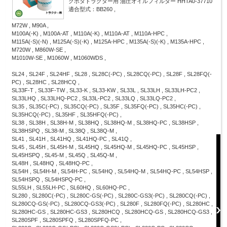
クボタトラクター用 油圧オイルフィルター HHTA0-37710
適合型式：BB260 ,
M72W , M90A ,
M100A(-K) , M100A-AT , M110A(-K) , M110A-AT , M110A-HPC ,
M115A(-S)(-N) , M125A(-S)(-K) , M125A-HPC , M135A(-S)(-K) , M135A-HPC ,
M720W , M860W-SE ,
M1010W-SE , M1060W , M1060WDS ,
SL24 , SL24F , SL24HF , SL28 , SL28C(-PC) , SL28CQ(-PC) , SL28F , SL28FQ(-
PC) , SL28HC , SL28HCQ ,
SL33F-T , SL33F-TW , SL33-K , SL33-KW , SL33L , SL33LH , SL33LH-PC2 ,
SL33LHQ , SL33LHQ-PC2 , SL33L-PC2 , SL33LQ , SL33LQ-PC2 ,
SL35 , SL35C(-PC) , SL35CQ(-PC) , SL35F , SL35FQ(-PC) , SL35HC(-PC) ,
SL35HCQ(-PC) , SL35HF , SL35HFQ(-PC) ,
SL38 , SL38H , SL38H-M , SL38HQ , SL38HQ-M , SL38HQ-PC , SL38HSP ,
SL38HSPQ , SL38-M , SL38Q , SL38Q-M ,
SL41 , SL41H , SL41HQ , SL41HQ-PC , SL41Q ,
SL45 , SL45H , SL45H-M , SL45HQ , SL45HQ-M , SL45HQ-PC , SL45HSP ,
SL45HSPQ , SL45-M , SL45Q , SL45Q-M ,
SL48H , SL48HQ , SL48HQ-PC ,
SL54H , SL54H-M , SL54H-PC , SL54HQ , SL54HQ-M , SL54HQ-PC , SL54HSP ,
SL54HSPQ , SL54HSPQ-PC ,
SL55LH , SL55LH-PC , SL60HQ , SL60HQ-PC ,
SL280 , SL280C(-PC) , SL280C-GS(-PC) , SL280C-GS3(-PC) , SL280CQ(-PC) ,
SL280CQ-GS(-PC) , SL280CQ-GS3(-PC) , SL280F , SL280FQ(-PC) , SL280HC ,
SL280HC-GS , SL280HC-GS3 , SL280HCQ , SL280HCQ-GS , SL280HCQ-GS3 ,
SL280SPF , SL280SPFQ , SL280SPFQ-PC ,