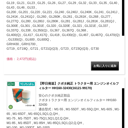
GL19 , GL21 , GL23 , GL25 , GL26 , GL27 , GL29 , GL32 , GL33 , GL35 , GL40 ,
GL43 , GL46 , GL53 ,
GL200 , GL201 , GL220 , GL221 , GL240 , GL240J , GL240K , GL241 , GL241J ,
GL241K , GL241QJ , GL260 , GL260K , GL261 , GL261K , GL268 , GL277 ,
GL277Q , GL280 , GL280J , GL280K , GL281 , GL281J , GL281K , GL281QJ ,
GL300E , GL301 , GL301E , GL320 , GL320E , GL321 , GL321E , GL337 ,
GL337Q , GL338 , GL350(Q) , GL367 , GL367Q , GL368 ,
GL400(Q) , GL417 , GL417Q , GL418 , GL430(Q) , GL467 , GL467Q , GL470(Q)
, GL530(Q) , GL600 , GL600Q ,
GRH430 , GRH1700 ,
GT19 , GT19Q , GT21 , GT21Q(Q3) , GT23 , GT23Q(Q3) , GT30
価格： 2,472円(税込)
【即日発送】クボタ純正 トラクター用 エンジンオイルフ
ィルター HH160-32430(16121-99170)
安心のクボタ純正部品
クボタトラクター用 エンジンオイルフィルター HH160-
32430
適合型式：M1-55 , M1-55DT , M1-55Q,QH , M1-60S , M1-
65 , M1-65DT , M1-65Q1,SQ1,Q,QH ,
M1-75 , M1-75DT , M1-75Q1,SQ1,Q2,Q,QH ,
M1-85 , M1-85DT , M1-85H , M1-85Q1,SQ1,Q2,Q,QH ,
M1-100 , M1-100DT , M1-100S ,