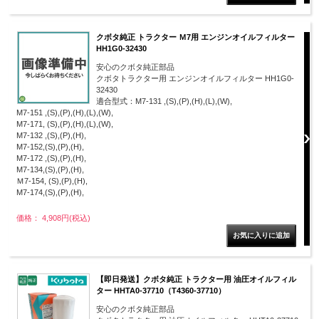
クボタ純正 トラクター Ｍ7用 エンジンオイルフィルター
HH1G0-32430
安心のクボタ純正部品
クボタトラクター用 エンジンオイルフィルター HH1G0-
32430
適合型式：M7-131 ,(S),(P),(H),(L),(W),
M7-151 ,(S),(P),(H),(L),(W),
M7-171, (S),(P),(H),(L),(W),
M7-132 ,(S),(P),(H),
M7-152,(S),(P),(H),
M7-172 ,(S),(P),(H),
M7-134,(S),(P),(H),
Ｍ7-154, (S),(P),(H),
M7-174,(S),(P),(H),
価格： 4,908円(税込)
【即日発送】クボタ純正 トラクター用 油圧オイルフィル
ター HHTA0-37710（T4360-37710）
安心のクボタ純正部品