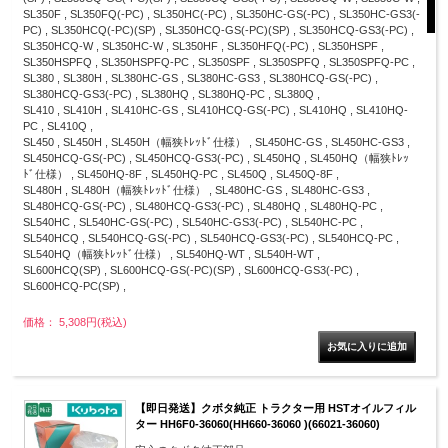
SL350F , SL350FQ(-PC) , SL350HC(-PC) , SL350HC-GS(-PC) , SL350HC-GS3(-
PC) , SL350HCQ(-PC)(SP) , SL350HCQ-GS(-PC)(SP) , SL350HCQ-GS3(-PC) ,
SL350HCQ-W , SL350HC-W , SL350HF , SL350HFQ(-PC) , SL350HSPF ,
SL350HSPFQ , SL350HSPFQ-PC , SL350SPF , SL350SPFQ , SL350SPFQ-PC ,
SL380 , SL380H , SL380HC-GS , SL380HC-GS3 , SL380HCQ-GS(-PC) ,
SL380HCQ-GS3(-PC) , SL380HQ , SL380HQ-PC , SL380Q ,
SL410 , SL410H , SL410HC-GS , SL410HCQ-GS(-PC) , SL410HQ , SL410HQ-
PC , SL410Q ,
SL450 , SL450H , SL450H（幅狭ﾄﾚｯﾄﾞ仕様） , SL450HC-GS , SL450HC-GS3 ,
SL450HCQ-GS(-PC) , SL450HCQ-GS3(-PC) , SL450HQ , SL450HQ（幅狭ﾄﾚｯ
ﾄﾞ仕様） , SL450HQ-8F , SL450HQ-PC , SL450Q , SL450Q-8F ,
SL480H , SL480H（幅狭ﾄﾚｯﾄﾞ仕様） , SL480HC-GS , SL480HC-GS3 ,
SL480HCQ-GS(-PC) , SL480HCQ-GS3(-PC) , SL480HQ , SL480HQ-PC ,
SL540HC , SL540HC-GS(-PC) , SL540HC-GS3(-PC) , SL540HC-PC ,
SL540HCQ , SL540HCQ-GS(-PC) , SL540HCQ-GS3(-PC) , SL540HCQ-PC ,
SL540HQ（幅狭ﾄﾚｯﾄﾞ仕様） , SL540HQ-WT , SL540H-WT ,
SL600HCQ(SP) , SL600HCQ-GS(-PC)(SP) , SL600HCQ-GS3(-PC) ,
SL600HCQ-PC(SP) ,
価格： 5,308円(税込)
【即日発送】クボタ純正 トラクター用 HSTオイルフィル
ター HH6F0-36060(HH660-36060 )(66021-36060)