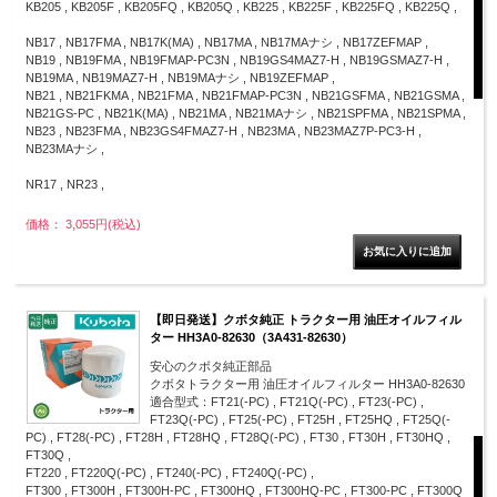
KB205 , KB205F , KB205FQ , KB205Q , KB225 , KB225F , KB225FQ , KB225Q ,
NB17 , NB17FMA , NB17K(MA) , NB17MA , NB17MAナシ , NB17ZEFMAP ,
NB19 , NB19FMA , NB19FMAP-PC3N , NB19GS4MAZ7-H , NB19GSMAZ7-H ,
NB19MA , NB19MAZ7-H , NB19MAナシ , NB19ZEFMAP ,
NB21 , NB21FKMA , NB21FMA , NB21FMAP-PC3N , NB21GSFMA , NB21GSMA ,
NB21GS-PC , NB21K(MA) , NB21MA , NB21MAナシ , NB21SPFMA , NB21SPMA ,
NB23 , NB23FMA , NB23GS4FMAZ7-H , NB23MA , NB23MAZ7P-PC3-H ,
NB23MAナシ ,
NR17 , NR23 ,
価格： 3,055円(税込)
【即日発送】クボタ純正 トラクター用 油圧オイルフィル
ター HH3A0-82630（3A431-82630）
安心のクボタ純正部品
クボタトラクター用 油圧オイルフィルター HH3A0-82630
適合型式：FT21(-PC) , FT21Q(-PC) , FT23(-PC) ,
FT23Q(-PC) , FT25(-PC) , FT25H , FT25HQ , FT25Q(-
PC) , FT28(-PC) , FT28H , FT28HQ , FT28Q(-PC) , FT30 , FT30H , FT30HQ ,
FT30Q ,
FT220 , FT220Q(-PC) , FT240(-PC) , FT240Q(-PC) ,
FT300 , FT300H , FT300H-PC , FT300HQ , FT300HQ-PC , FT300-PC , FT300Q