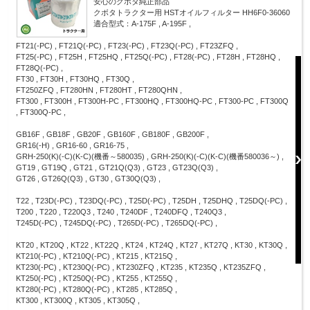
安心のクボタ純正部品
クボタトラクター用 HSTオイルフィルター HH6F0-36060
適合型式：A-175F , A-195F ,
FT21(-PC) , FT21Q(-PC) , FT23(-PC) , FT23Q(-PC) , FT23ZFQ ,
FT25(-PC) , FT25H , FT25HQ , FT25Q(-PC) , FT28(-PC) , FT28H , FT28HQ ,
FT28Q(-PC) ,
FT30 , FT30H , FT30HQ , FT30Q ,
FT250ZFQ , FT280HN , FT280HT , FT280QHN ,
FT300 , FT300H , FT300H-PC , FT300HQ , FT300HQ-PC , FT300-PC , FT300Q
, FT300Q-PC ,
GB16F , GB18F , GB20F , GB160F , GB180F , GB200F ,
GR16(-H) , GR16-60 , GR16-75 ,
GRH-250(K)(-C)(K-C)(機番～580035) , GRH-250(K)(-C)(K-C)(機番580036～) ,
GT19 , GT19Q , GT21 , GT21Q(Q3) , GT23 , GT23Q(Q3) ,
GT26 , GT26Q(Q3) , GT30 , GT30Q(Q3) ,
T22 , T23D(-PC) , T23DQ(-PC) , T25D(-PC) , T25DH , T25DHQ , T25DQ(-PC) ,
T200 , T220 , T220Q3 , T240 , T240DF , T240DFQ , T240Q3 ,
T245D(-PC) , T245DQ(-PC) , T265D(-PC) , T265DQ(-PC) ,
KT20 , KT20Q , KT22 , KT22Q , KT24 , KT24Q , KT27 , KT27Q , KT30 , KT30Q ,
KT210(-PC) , KT210Q(-PC) , KT215 , KT215Q ,
KT230(-PC) , KT230Q(-PC) , KT230ZFQ , KT235 , KT235Q , KT235ZFQ ,
KT250(-PC) , KT250Q(-PC) , KT255 , KT255Q ,
KT280(-PC) , KT280Q(-PC) , KT285 , KT285Q ,
KT300 , KT300Q , KT305 , KT305Q ,