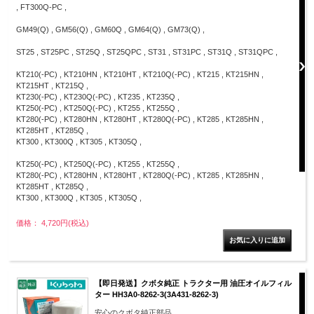
, FT300Q-PC ,
GM49(Q) , GM56(Q) , GM60Q , GM64(Q) , GM73(Q) ,
ST25 , ST25PC , ST25Q , ST25QPC , ST31 , ST31PC , ST31Q , ST31QPC ,
KT210(-PC) , KT210HN , KT210HT , KT210Q(-PC) , KT215 , KT215HN ,
KT215HT , KT215Q ,
KT230(-PC) , KT230Q(-PC) , KT235 , KT235Q ,
KT250(-PC) , KT250Q(-PC) , KT255 , KT255Q ,
KT280(-PC) , KT280HN , KT280HT , KT280Q(-PC) , KT285 , KT285HN ,
KT285HT , KT285Q ,
KT300 , KT300Q , KT305 , KT305Q ,
KT250(-PC) , KT250Q(-PC) , KT255 , KT255Q ,
KT280(-PC) , KT280HN , KT280HT , KT280Q(-PC) , KT285 , KT285HN ,
KT285HT , KT285Q ,
KT300 , KT300Q , KT305 , KT305Q ,
価格： 4,720円(税込)
【即日発送】クボタ純正 トラクター用 油圧オイルフィル
ター HH3A0-8262-3(3A431-8262-3)
安心のクボタ純正部品