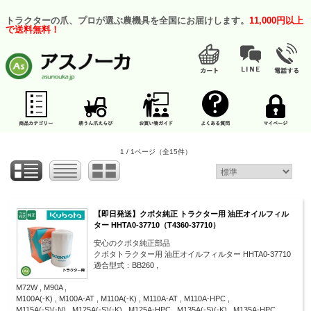
トラクターの爪、プロが選ぶ農機具を全国にお届けします。
11,000円以上
で送料無料！
1 / 1ページ
（全15件）
【即日発送】クボタ純正 トラクター用 油圧オイルフィル
ター HHTA0-37710（T4360-37710）
安心のクボタ純正部品
クボタトラクター用 油圧オイルフィルター HHTA0-37710
適合型式：BB260 ,
M72W , M90A ,
M100A(-K) , M100A-AT , M110A(-K) , M110A-AT , M110A-HPC ,
M115A(-S)(-N) , M125A(-S)(-K) , M125A-HPC , M135A(-S)(-K) , M135A-HPC ,