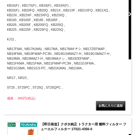
KB16(F) , KB17X(F) , KB18(F) , KB19X(F) ,
KB20(F) , KB20FQ , KB20Q , KB21X , KB21XF , KB21XFQ , KB21XQ ,
KB23X , KB23XF , KB23XFQ , KB23XQ ,
KB165 , KB165F , KB185 , KB185F ,
KB205 , KB205F , KB205FQ , KB205Q ,
KB225 , KB225F , KB225FQ , KB225Q ,
KJ11 ,
NB17FMA , NB17K(MA) , NB17MA , NB17MAﾅナシ, NB17ZEFMAP ,
NB19FMA , NB19FMAP-PC3N , NB19GS4MAZ7-H , NB19GSMAZ7-H ,
NB19MA , NB19MAZ7-H , NB19MAナシ , NB19ZEFMAP ,
NB21FKMA , NB21FMA , NB21FMAP-PC3N , NB21GSFMA ,
NB21GSMA , NB21GS-PC , NB21K(MA) , NB21MA ,
NR17 , NR23 ,
ST25 , ST25PC , ST25Q , ST25QPC ,
価格： 895円(税込)
【即日発送】クボタ純正 トラクター用 燃料フィルター フ
ューエルフィルター 1T021-4356-0