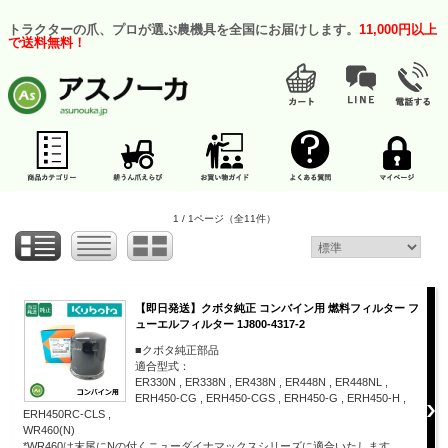
トラクターの爪、プロが選ぶ農機具を全国にお届けします。
11,000円以上
で送料無料！
1 / 1ページ
（全11件）
【即日発送】クボタ純正 コンバイン用 燃料フィルター フ
ューエルフィルター 1J800-4317-2
■クボタ純正部品
適合型式：
ER330N , ER338N , ER438N , ER448N , ER448NL ,
ERH450-CG , ERH450-CGS , ERH450-G , ERH450-H ,
ERH450RC-CLS ,
WR460(N)
*WR460は末尾にNの付くニューダイナマックスシリーズに適合いたします。