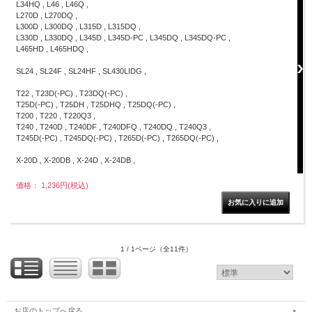
L34HQ , L46 , L46Q ,
L270D , L270DQ ,
L300D , L300DQ , L315D , L315DQ ,
L330D , L330DQ , L345D , L345D-PC , L345DQ , L345DQ-PC ,
L465HD , L465HDQ ,
SL24 , SL24F , SL24HF , SL430LIDG ,
T22 , T23D(-PC) , T23DQ(-PC) ,
T25D(-PC) , T25DH , T25DHQ , T25DQ(-PC) ,
T200 , T220 , T220Q3 ,
T240 , T240D , T240DF , T240DFQ , T240DQ , T240Q3 ,
T245D(-PC) , T245DQ(-PC) , T265D(-PC) , T265DQ(-PC) ,
X-20D , X-20DB , X-24D , X-24DB ,
価格： 1,236円(税込)
1 / 1ページ
（全11件）
お店のトップへ戻る