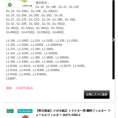
適合型式：
GL-19 , GL-19E , GL-21 , GL-21E ,
GL-23 , GL-23DJ , GL-23E , GL-23QDJ ,
GL-25 , GL-25K , GL-25E , GL-25Q , GL-26 ,
GL-27 , GL-27E , GL-27Q , GL-29 , GL-29E , GL-29Q ,
GL-32 , GL-32E , GL-32Q , GL-33 , GL-35(Q) ,
GL-40(Q) , GL-43(Q) , GL-46(Q) , GL-53(Q) ,
GL400(Q) , GL470(Q) , GL530(Q) , GL600Q ,
L1-195 , L1-195D , L1-215 , L1-215D , L1-235 , L1-235D ,
L1-255 , L1-255D , L1-255DF , L1-255DFW ,
L1-275 , L1-275D , L1-295 , L1-295D ,
L1-315 , L1-315D , L1-325D , L1-325DB ,
L1-345 , L1-345D , L1-385 , L1-385D , L1-385DN ,
L1-435 , L1-435D , L1-455 , L1-455D , L1-455DN ,
L1-R195 , L1-R215 , L1-R235 , L1-R255 , L1-R275 , L1-R295 ,
L1-R315 , L1-R345 , L1-R385 , L1-R385N ,
L1-R435 , L1-R455 , L1-R455N ,
L3300T ,
価格： 2,566円(税込)
【即日発送】クボタ純正 トラクター用 燃料フィルター フ
ューエルフィルター 16271-4356-2