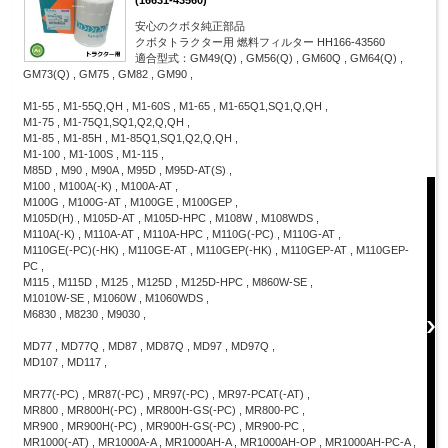
(16631-43560)
安心のクボタ純正部品
クボタトラクター用 燃料フィルター HH166-43560
適合型式：GM49(Q) , GM56(Q) , GM60Q , GM64(Q) ,
GM73(Q) , GM75 , GM82 , GM90 ,
M1-55 , M1-55Q,QH , M1-60S , M1-65 , M1-65Q1,SQ1,Q,QH ,
M1-75 , M1-75Q1,SQ1,Q2,Q,QH ,
M1-85 , M1-85H , M1-85Q1,SQ1,Q2,Q,QH ,
M1-100 , M1-100S , M1-115 ,
M85D , M90 , M90A , M95D , M95D-AT(S) ,
M100 , M100A(-K) , M100A-AT ,
M100G , M100G-AT , M100GE , M100GEP ,
M105D(H) , M105D-AT , M105D-HPC , M108W , M108WDS ,
M110A(-K) , M110A-AT , M110A-HPC , M110G(-PC) , M110G-AT ,
M110GE(-PC)(-HK) , M110GE-AT , M110GEP(-HK) , M110GEP-AT , M110GEP-
PC ,
M115 , M115D , M125 , M125D , M125D-HPC , M860W-SE ,
M1010W-SE , M1060W , M1060WDS ,
M6830 , M8230 , M9030 ,
MD77 , MD77Q , MD87 , MD87Q , MD97 , MD97Q ,
MD107 , MD117 ,
MR77(-PC) , MR87(-PC) , MR97(-PC) , MR97-PCAT(-AT) ,
MR800 , MR800H(-PC) , MR800H-GS(-PC) , MR800-PC ,
MR900 , MR900H(-PC) , MR900H-GS(-PC) , MR900-PC ,
MR1000(-AT) , MR1000A-A , MR1000AH-A , MR1000AH-OP , MR1000AH-PC-A ,