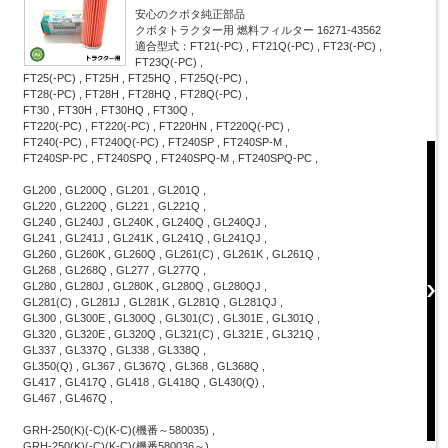
安心のクボタ純正部品
クボタトラクター用 燃料フィルター 16271-43562
適合型式：FT21(-PC) , FT21Q(-PC) , FT23(-PC) ,
FT23Q(-PC) ,
FT25(-PC) , FT25H , FT25HQ , FT25Q(-PC) ,
FT28(-PC) , FT28H , FT28HQ , FT28Q(-PC) ,
FT30 , FT30H , FT30HQ , FT30Q ,
FT220(-PC) , FT220(-PC) , FT220HN , FT220Q(-PC) ,
FT240(-PC) , FT240Q(-PC) , FT240SP , FT240SP-M ,
FT240SP-PC , FT240SPQ , FT240SPQ-M , FT240SPQ-PC ,
GL200 , GL200Q , GL201 , GL201Q ,
GL220 , GL220Q , GL221 , GL221Q ,
GL240 , GL240J , GL240K , GL240Q , GL240QJ ,
GL241 , GL241J , GL241K , GL241Q , GL241QJ ,
GL260 , GL260K , GL260Q , GL261(C) , GL261K , GL261Q ,
GL268 , GL268Q , GL277 , GL277Q ,
GL280 , GL280J , GL280K , GL280Q , GL280QJ ,
GL281(C) , GL281J , GL281K , GL281Q , GL281QJ ,
GL300 , GL300E , GL300Q , GL301(C) , GL301E , GL301Q ,
GL320 , GL320E , GL320Q , GL321(C) , GL321E , GL321Q ,
GL337 , GL337Q , GL338 , GL338Q ,
GL350(Q) , GL367 , GL367Q , GL368 , GL368Q ,
GL417 , GL417Q , GL418 , GL418Q , GL430(Q) ,
GL467 , GL467Q ,
GRH-250(K)(-C)(K-C)(機番～580035) ,
GRH-250(K)(-C)(K-C)(機番580036～) ,