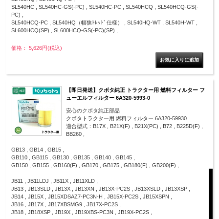
SL540HC , SL540HC-GS(-PC) , SL540HC-PC , SL540HCQ , SL540HCQ-GS(-
PC) ,
SL540HCQ-PC , SL540HQ（幅狭ﾄﾚｯﾄﾞ仕様） , SL540HQ-WT , SL540H-WT ,
SL600HCQ(SP) , SL600HCQ-GS(-PC)(SP) ,
価格： 5,626円(税込)
【即日発送】クボタ純正 トラクター用 燃料フィルター フ
ューエルフィルター 6A320-5993-0
安心のクボタ純正部品
クボタトラクター用 燃料フィルター 6A320-59930
適合型式：B17X , B21X(F) , B21X(PC) , B72 , B225D(F) ,
BB260 ,
GB13 , GB14 , GB15 ,
GB110 , GB115 , GB130 , GB135 , GB140 , GB145 ,
GB150 , GB155 , GB160(F) , GB170 , GB175 , GB180(F) , GB200(F) ,
JB11 , JB11LDJ , JB11X , JB11XLD ,
JB13 , JB13SLD , JB13X , JB13XN , JB13X-PC2S , JB13XSLD , JB13XSP ,
JB14 , JB15X , JB15XDSAZ7-PC3N-H , JB15X-PC2S , JB15XSPN ,
JB16 , JB17X , JB17XBSMG9 , JB17X-PC2S ,
JB18 , JB18XSP , JB19X , JB19XBS-PC3N , JB19X-PC2S ,