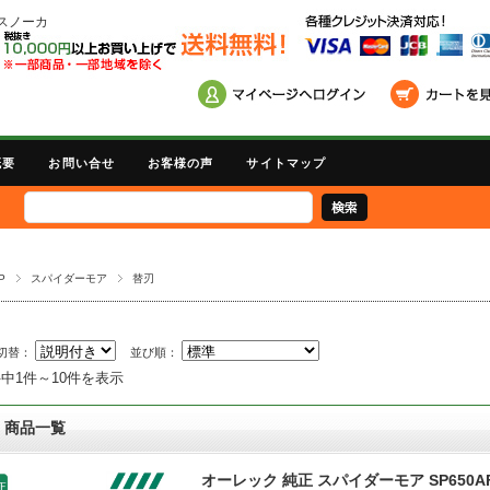
スノーカ
概要
お問い合せ
お客様の声
サイトマップ
P
スパイダーモア
替刃
切替：
並び順：
件中1件～10件を表示
商品一覧
オーレック 純正 スパイダーモア SP650AF,SP8