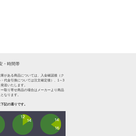
安・時間帯
在庫がある商品については、入金確認後（ク
・代金引換については注文確定後）、1～3
に発送いたします。
カー取り寄せ商品の場合はメーカーより商品
送となります。
は下記の通りです。