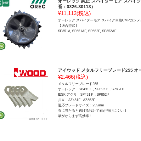
オーレック 純正 スパイダーモア スパイク車輪
番：0326-30113）
¥11,113
(税込)
オーレック スパイダーモア スパイク車輪CMPガンメタ 032
【適合型式】
SP851A, SP851AF, SP852F, SP852AF
アイウッド メタルフリーブレード255 オーレ
¥2,466
(税込)
メタルフリーブレード255
オーレック SP431Ｆ , SP852Ｆ , SP851Ｆ
IESKIアグリ SP431Ｆ , SP852Ｆ
共立 AZ431F , AZ852F
適応ブレードサイズ：255mm
石に当たると逃げる設計で石が飛びにくい！
草がからまず高効率！