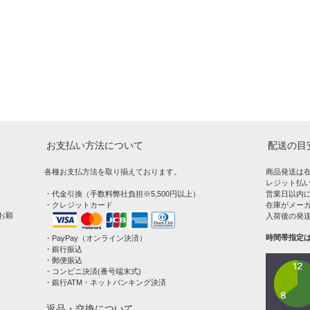
お支払い方法について
配送の目
各種お支払方法を取り揃えております。
商品発送は
レジット払い
・代金引換（手数料弊社負担※5,500円以上）
営業日以内
・クレジットカード
在庫がメー
お願
入荷後の発
時間帯指定
・PayPay（オンライン決済）
・銀行振込
・郵便振込
・コンビニ決済(番号端末式)
・銀行ATM・ネットバンキング決済
返品・交換について