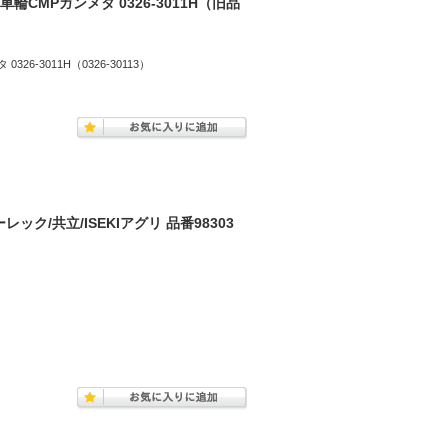
CMPガンメタ 0326-3011H（旧品
6-3011H（0326-30113）
ック/共立/ISEKIアグリ 品番98303