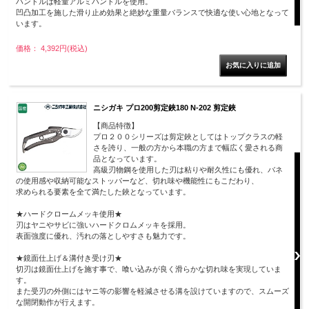
ハンドルは軽量アルミハンドルを使用。
凹凸加工を施した滑り止め効果と絶妙な重量バランスで快適な使い心地となって
います。
価格： 4,392円(税込)
ニシガキ プロ200剪定鋏180 N-202 剪定鋏
【商品特徴】
プロ２００シリーズは剪定鋏としてはトップクラスの軽
さを誇り、一般の方から本職の方まで幅広く愛される商
品となっています。
高級刃物鋼を使用した刃は粘りや耐久性にも優れ、バネ
の使用感や収納可能なストッパーなど、切れ味や機能性にもこだわり、
求められる要素を全て満たした鋏となっています。
★ハードクロームメッキ使用★
刃はヤニやサビに強いハードクロムメッキを採用。
表面強度に優れ、汚れの落としやすさも魅力です。
★鏡面仕上げ＆溝付き受け刃★
切刃は鏡面仕上げを施す事で、喰い込みが良く滑らかな切れ味を実現していま
す。
また受刃の外側にはヤニ等の影響を軽減させる溝を設けていますので、スムーズ
な開閉動作が行えます。