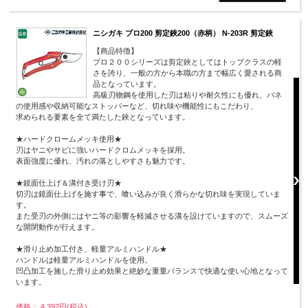
ニシガキ プロ200 剪定鋏200（赤柄） N-203R 剪定鋏
【商品特徴】
プロ２００シリーズは剪定鋏としてはトップクラスの軽
さを誇り、一般の方から本職の方まで幅広く愛される商
品となっています。
高級刃物鋼を使用した刃は粘りや耐久性にも優れ、バネ
の使用感や収納可能なストッパーなど、切れ味や機能性にもこだわり、
求められる要素を全て満たした鋏となっています。
★ハードクロームメッキ使用★
刃はヤニやサビに強いハードクロムメッキを採用。
表面強度に優れ、汚れの落としやすさも魅力です。
★鏡面仕上げ＆溝付き受け刃★
切刃は鏡面仕上げを施す事で、喰い込みが良く滑らかな切れ味を実現していま
す。
また受刃の外側にはヤニ等の影響を軽減させる溝を設けていますので、スムーズ
な開閉動作が行えます。
★滑り止め加工付き、軽量アルミハンドル★
ハンドルは軽量アルミハンドルを使用。
凹凸加工を施した滑り止め効果と絶妙な重量バランスで快適な使い心地となって
います。
価格： 4,392円(税込)