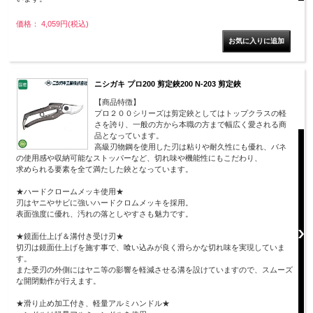
価格： 4,059円(税込)
ニシガキ プロ200 剪定鋏200 N-203 剪定鋏
【商品特徴】
プロ２００シリーズは剪定鋏としてはトップクラスの軽
さを誇り、一般の方から本職の方まで幅広く愛される商
品となっています。
高級刃物鋼を使用した刃は粘りや耐久性にも優れ、バネ
の使用感や収納可能なストッパーなど、切れ味や機能性にもこだわり、
求められる要素を全て満たした鋏となっています。
★ハードクロームメッキ使用★
刃はヤニやサビに強いハードクロムメッキを採用。
表面強度に優れ、汚れの落としやすさも魅力です。
★鏡面仕上げ＆溝付き受け刃★
切刃は鏡面仕上げを施す事で、喰い込みが良く滑らかな切れ味を実現していま
す。
また受刃の外側にはヤニ等の影響を軽減させる溝を設けていますので、スムーズ
な開閉動作が行えます。
★滑り止め加工付き、軽量アルミハンドル★