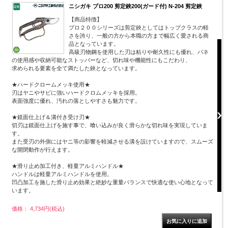
ニシガキ プロ200 剪定鋏200(ガード付) N-204 剪定鋏
【商品特徴】
プロ２００シリーズは剪定鋏としてはトップクラスの軽
さを誇り、一般の方から本職の方まで幅広く愛される商
品となっています。
高級刃物鋼を使用した刃は粘りや耐久性にも優れ、バネ
の使用感や収納可能なストッパーなど、切れ味や機能性にもこだわり、
求められる要素を全て満たした鋏となっています。
★ハードクロームメッキ使用★
刃はヤニやサビに強いハードクロムメッキを採用。
表面強度に優れ、汚れの落としやすさも魅力です。
★鏡面仕上げ＆溝付き受け刃★
切刃は鏡面仕上げを施す事で、喰い込みが良く滑らかな切れ味を実現していま
す。
また受刃の外側にはヤニ等の影響を軽減させる溝を設けていますので、スムーズ
な開閉動作が行えます。
★滑り止め加工付き、軽量アルミハンドル★
ハンドルは軽量アルミハンドルを使用。
凹凸加工を施した滑り止め効果と絶妙な重量バランスで快適な使い心地となって
います。
価格： 4,734円(税込)