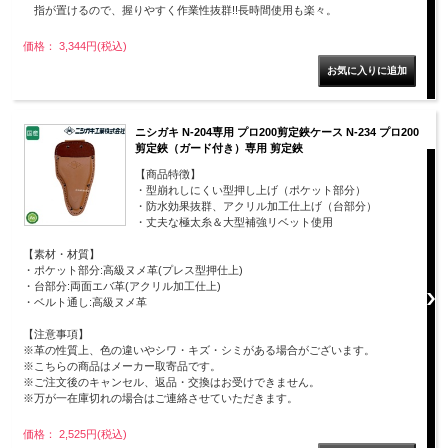
指が置けるので、握りやすく作業性抜群!!長時間使用も楽々。
価格： 3,344円(税込)
ニシガキ N-204専用 プロ200剪定鋏ケース N-234 プロ200
剪定鋏（ガード付き）専用 剪定鋏
【商品特徴】
・型崩れしにくい型押し上げ（ポケット部分）
・防水効果抜群、アクリル加工仕上げ（台部分）
・丈夫な極太糸＆大型補強リベット使用
【素材・材質】
・ポケット部分:高級ヌメ革(プレス型押仕上)
・台部分:両面エバ革(アクリル加工仕上)
・ベルト通し:高級ヌメ革
【注意事項】
※革の性質上、色の違いやシワ・キズ・シミがある場合がございます。
※こちらの商品はメーカー取寄品です。
※ご注文後のキャンセル、返品・交換はお受けできません。
※万が一在庫切れの場合はご連絡させていただきます。
価格： 2,525円(税込)