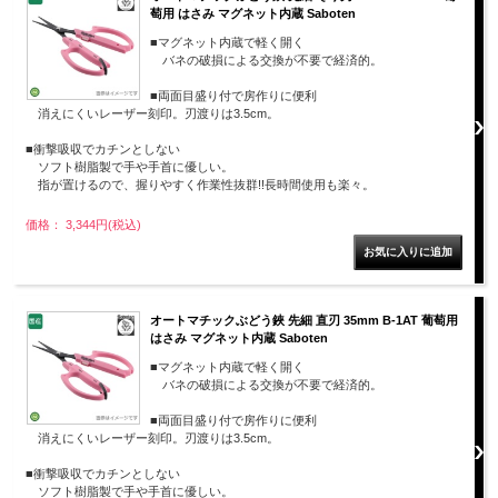
萄用 はさみ マグネット内蔵 Saboten
■マグネット内蔵で軽く開く
バネの破損による交換が不要で経済的。
■両面目盛り付で房作りに便利
消えにくいレーザー刻印。刃渡りは3.5cm。
■衝撃吸収でカチンとしない
ソフト樹脂製で手や手首に優しい。
指が置けるので、握りやすく作業性抜群!!長時間使用も楽々。
価格： 3,344円(税込)
オートマチックぶどう鋏 先細 直刃 35mm B-1AT 葡萄用
はさみ マグネット内蔵 Saboten
■マグネット内蔵で軽く開く
バネの破損による交換が不要で経済的。
■両面目盛り付で房作りに便利
消えにくいレーザー刻印。刃渡りは3.5cm。
■衝撃吸収でカチンとしない
ソフト樹脂製で手や手首に優しい。