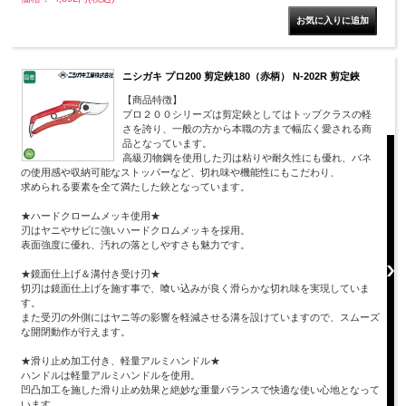
ニシガキ プロ200 剪定鋏180（赤柄） N-202R 剪定鋏
【商品特徴】
プロ２００シリーズは剪定鋏としてはトップクラスの軽
さを誇り、一般の方から本職の方まで幅広く愛される商
品となっています。
高級刃物鋼を使用した刃は粘りや耐久性にも優れ、バネ
の使用感や収納可能なストッパーなど、切れ味や機能性にもこだわり、
求められる要素を全て満たした鋏となっています。
★ハードクロームメッキ使用★
刃はヤニやサビに強いハードクロムメッキを採用。
表面強度に優れ、汚れの落としやすさも魅力です。
★鏡面仕上げ＆溝付き受け刃★
切刃は鏡面仕上げを施す事で、喰い込みが良く滑らかな切れ味を実現していま
す。
また受刃の外側にはヤニ等の影響を軽減させる溝を設けていますので、スムーズ
な開閉動作が行えます。
★滑り止め加工付き、軽量アルミハンドル★
ハンドルは軽量アルミハンドルを使用。
凹凸加工を施した滑り止め効果と絶妙な重量バランスで快適な使い心地となって
います。