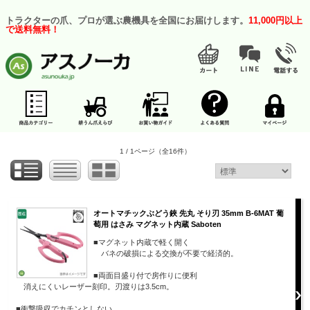
トラクターの爪、プロが選ぶ農機具を全国にお届けします。
11,000円以上
で送料無料！
1 / 1ページ
（全16件）
オートマチックぶどう鋏 先丸 そり刃 35mm B-6MAT 葡
萄用 はさみ マグネット内蔵 Saboten
■マグネット内蔵で軽く開く
バネの破損による交換が不要で経済的。
■両面目盛り付で房作りに便利
消えにくいレーザー刻印。刃渡りは3.5cm。
■衝撃吸収でカチンとしない