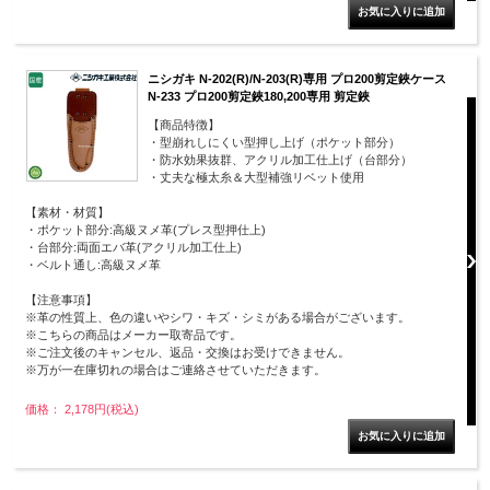
ニシガキ N-202(R)/N-203(R)専用 プロ200剪定鋏ケース
N-233 プロ200剪定鋏180,200専用 剪定鋏
【商品特徴】
・型崩れしにくい型押し上げ（ポケット部分）
・防水効果抜群、アクリル加工仕上げ（台部分）
・丈夫な極太糸＆大型補強リベット使用
【素材・材質】
・ポケット部分:高級ヌメ革(プレス型押仕上)
・台部分:両面エバ革(アクリル加工仕上)
・ベルト通し:高級ヌメ革
【注意事項】
※革の性質上、色の違いやシワ・キズ・シミがある場合がございます。
※こちらの商品はメーカー取寄品です。
※ご注文後のキャンセル、返品・交換はお受けできません。
※万が一在庫切れの場合はご連絡させていただきます。
価格： 2,178円(税込)