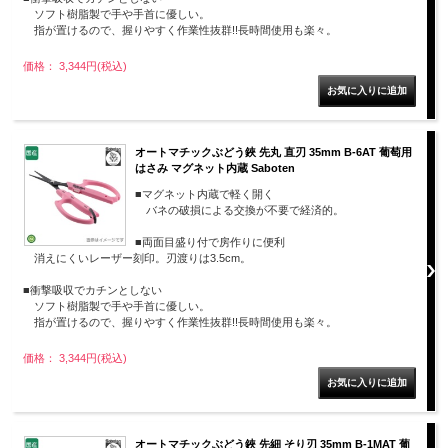
ソフト樹脂製で手や手首に優しい。
指が置けるので、握りやすく作業性抜群!!長時間使用も楽々。
価格： 3,344円(税込)
オートマチックぶどう鋏 先丸 直刃 35mm B-6AT 葡萄用
はさみ マグネット内蔵 Saboten
■マグネット内蔵で軽く開く
バネの破損による交換が不要で経済的。
■両面目盛り付で房作りに便利
消えにくいレーザー刻印。刃渡りは3.5cm。
■衝撃吸収でカチンとしない
ソフト樹脂製で手や手首に優しい。
指が置けるので、握りやすく作業性抜群!!長時間使用も楽々。
価格： 3,344円(税込)
オートマチックぶどう鋏 先細 そり刃 35mm B-1MAT 葡