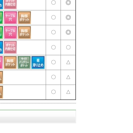
◎
〇
◎
〇
◎
〇
〇
〇
〇
△
〇
△
〇
△