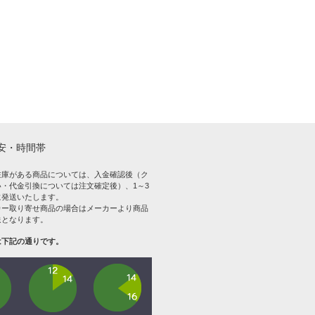
安・時間帯
在庫がある商品については、入金確認後（ク
・代金引換については注文確定後）、1～3
に発送いたします。
カー取り寄せ商品の場合はメーカーより商品
送となります。
は下記の通りです。