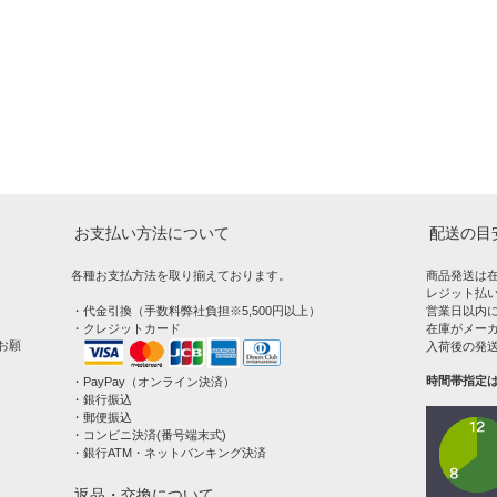
お支払い方法について
配送の目
各種お支払方法を取り揃えております。
商品発送は
レジット払い
・代金引換（手数料弊社負担※5,500円以上）
営業日以内
・クレジットカード
在庫がメー
お願
入荷後の発
時間帯指定
・PayPay（オンライン決済）
・銀行振込
・郵便振込
・コンビニ決済(番号端末式)
・銀行ATM・ネットバンキング決済
返品・交換について