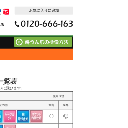
一覧表
ジに飛びます↓
使用環境
その他
室内
屋外
◎
〇