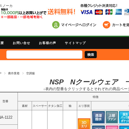
スノーカ
概要
お問い合せ
お客様の声
サイトマップ
P
農作業着
空調服
NSP Nクールウェア 
↓表内の型番をクリックするとそれぞれの商品ペー
特徴
型番
素材
スペーサー
チタン加工
袖
エリ形状
NA-1122