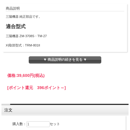
商品説明
三陽機器 純正部品です。
適合型式
三陽機器 ZM-3708S・TM-27
刈取部型式：TRM-801II
セット内容
▼ 商品説明の続きを見る ▼
・替刃410mm 4枚
・ゆるみ止めプレート 2個
・ボルト（M10×1.5×40) 2個
価格:
39,600円
(税込)
・左用ボルト（M10×1.5×40) 2個
・バネ座金(M10) 2個
[ポイント還元 396ポイント～]
・左用バネ座金(M10) 2個
純正品番：C10000786-1
注意事項
注文
※
返品交換、キャンセル不可
購入数：
セット
※
こちらの商品はメーカー取寄品になります。