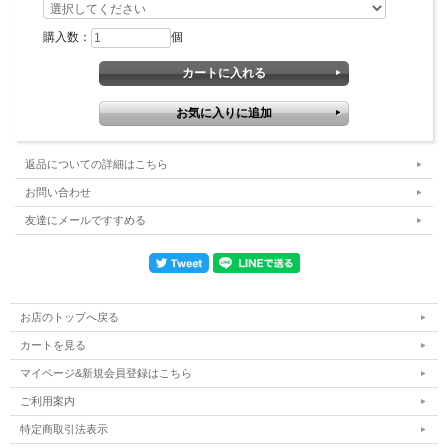
ルでお知らせいたします。
速やかな発送を心がけていますが、日にちに余裕をもってご注文ください。
購入数：
個
納期
1~2営業日で発送
RK-S Superバッテリー（メンテナンスフリータイプ・振動対策・状態検知）
返品についての詳細はこちら
品番
5時間率（Ah）
CCA（A）
重量（?）
保証期間
お問い合わせ
友達にメールですすめる
50B19 L/R
32
340
10.0
70B24 L/R
42
480
13.0
90D23 L/R
48
550
16.8
3年6万キロ
お店のトップへ戻る
カートを見る
105D26 L/R
60
600
19.2
マイページ&新規会員登録はこちら
120D31 L/R
72
680
22.0
ご利用案内
特定商取引法表示
135E41 L/R
80
750
27.5
2年4万キロ