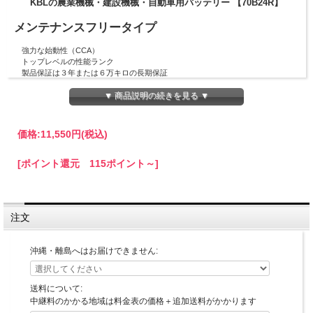
KBLの農業機械・建設機械・自動車用バッテリー 【70B24R】
メンテナンスフリータイプ
強力な始動性（CCA）
トップレベルの性能ランク
製品保証は３年または６万キロの長期保証
充電制御車対応
▼ 商品説明の続きを見る ▼
メンテナンスフリー
振動対策
KBLは各種バッテリー、建設機械の足回りやバケット製品、林業・農業関連製品
のメーカーです
価格:
11,550円
(税込)
品番
[ポイント還元 115ポイント～]
70B24R
注意事項
注文
端子の向き：【L】または【R】をご確認のうえ、お間違いのないようご注文く
ださい。
沖縄・離島へはお届けできません:
配送について
電解液を含む商品の特性上、沖縄県、離島へはお届けできません。申し訳ござい
送料について:
ません。
中継料のかかる地域は料金表の価格＋追加送料がかかります
佐川急便の中継料が必要な地域へのお届けは送料別途必要です。ご注文後にメー